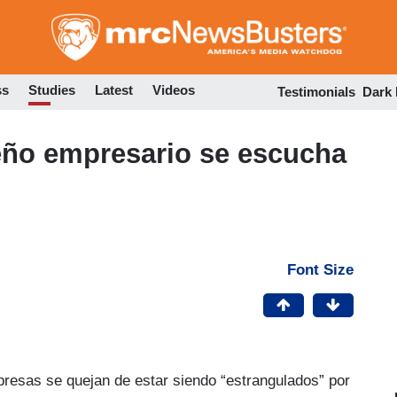
Skip
to
main
content
ss
Studies
Latest
Videos
Testimonials
Dark
eño empresario se escucha
Font Size
resas se quejan de estar siendo “estrangulados” por