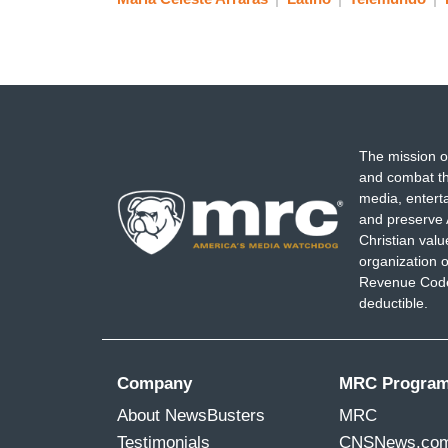
The mission o
and combat th
media, entert
and preserve 
Christian val
organization o
Revenue Code,
deductible.
Company
MRC Progra
About NewsBusters
MRC
Testimonials
CNSNews.co