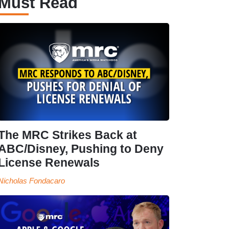
Must Read
The MRC Strikes Back at
ABC/Disney, Pushing to Deny
License Renewals
Nicholas Fondacaro